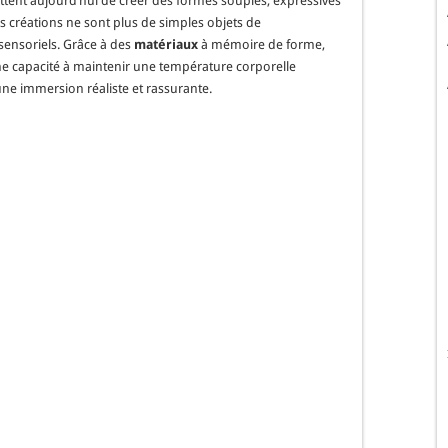
tent aujourd’hui de créer des formes souples, expressives
es créations ne sont plus de simples objets de
sensoriels. Grâce à des
matériaux
à mémoire de forme,
e capacité à maintenir une température corporelle
ne immersion réaliste et rassurante.