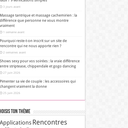
faux ? 9 vérifications simples
3 jours avant
Massage tantrique et massage cachemirien : la
différence que personne ne vous montre
vraiment
1 semaine avant
Pourquoi reste-t-on inscrit sur un site de
rencontre qui ne nous apporte rien ?
2 semaines avant
Shows sexy pour vos soirées : la vraie différence
entre striptease, chippendale et gogo dancing
27 juin 2026
Pimenter sa vie de couple : les accessoires qui
changent vraiment la donne
25 juin 2026
hoisis Ton Thème
Rencontres
Applications