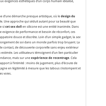
aux exigences esthétiques d’un corps humain idéalisé,
e d’une démarche presque artistique, où le
design du
le. Une approche qui séduit autant pour sa beauté que
e si
cet sex doll
en silicone est une entité inanimée. Dans
ntre exigence de performance et besoin de réconfort, ces
ppatoire douce et discrète. Loin d’un simple gadget, la
sex
olongement de soi dans un monde parfois trop bruyant. La
 de contact, de découverte corporelle sans enjeu extérieur
estimée. Les utilisateurs témoignent d’un lien particulier
pendance, mais sur une
expérience de recentrage
. Cela
apport à l’intimité : moins de jugement, plus d’écoute de
gagne en légitimité à mesure que les tabous s’estompent et
es voies.