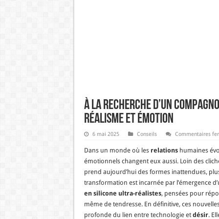
À la recherche d’un compagnon
réalisme et émotion
6 mai 2025
Conseils
Commentaires fe
Dans un monde où les
relations
humaines évolu
émotionnels changent eux aussi. Loin des clic
prend aujourd’hui des formes inattendues, pl
transformation est incarnée par l’émergence d’u
en silicone ultra-réalistes
, pensées pour répon
même de tendresse. En définitive, ces nouvell
profonde du lien entre technologie et
désir
. El