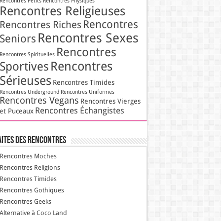
Rencontres Petits
Rencontres Physiques
Rencontres Religieuses
Rencontres
Rencontres Riches
Rencontres Sexes
Seniors
Rencontres
Rencontres Spirituelles
Rencontres
Sportives
Sérieuses
Rencontres Timides
Rencontres Underground
Rencontres Uniformes
Rencontres Vegans
Rencontres Vierges
Rencontres Échangistes
et Puceaux
aites des Rencontres
Rencontres Moches
Rencontres Religions
Rencontres Timides
Rencontres Gothiques
Rencontres Geeks
Alternative à Coco Land