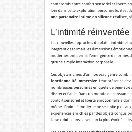
compromis entre confort sensoriel et liberté émo
loin dans cette exploration personnelle, il est
une partenaire intime en silicone réaliste
, a
L’intimité réinventée 
Les nouvelles approches du plaisir individuel ne
intègrent désormais les dimensions émotionnell
modernes ont permis l’émergence de formes de
qu’une simple interaction corporelle.
Ces objets intimes d’un nouveau genre combi
fonctionnalité immersive
. Leur présence devi
nombreuses personnes en quête de bien-être aff
discret et fiable. Dans un monde en constante m
confort sensoriel et liberté émotionnelle a do
même. L’intimité moderne ne se limite plus aux 
expériences enrichies par des objets conçus po
La
sex doll
, dans sa version la plus évoluée, de