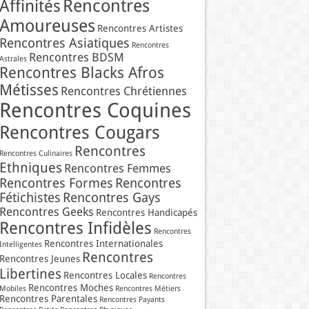
Rencontres
Affinités
Amoureuses
Rencontres Artistes
Rencontres Asiatiques
Rencontres
Rencontres BDSM
Astrales
Rencontres Blacks Afros
Métisses
Rencontres Chrétiennes
Rencontres Coquines
Rencontres Cougars
Rencontres
Rencontres Culinaires
Ethniques
Rencontres Femmes
Rencontres Formes
Rencontres
Fétichistes
Rencontres Gays
Rencontres Geeks
Rencontres Handicapés
Rencontres Infidèles
Rencontres
Rencontres Internationales
Intelligentes
Rencontres
Rencontres Jeunes
Libertines
Rencontres Locales
Rencontres
Rencontres Moches
Mobiles
Rencontres Métiers
Rencontres Parentales
Rencontres Payants