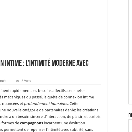
 intime : l’intimité moderne avec
sur
rmés
5 Vues
À
la
ent rapidement, les besoins affectifs, sensuels et
recherche
d’un
hés mécaniques du passé, la quête de connexion intime
compagnon
us nuancées et
profondément humaines
. Cette
intime
:
ne nouvelle catégorie de partenaires de vie: les créations
l’intimité
D
moderne
dre à un besoin sincère d’interaction, de plaisir, et parfois
avec
es formes de
réalisme
compagnons
incarnent une évolution
et
les permettent de repenser l’intimité avec subtilité, sans
émotion