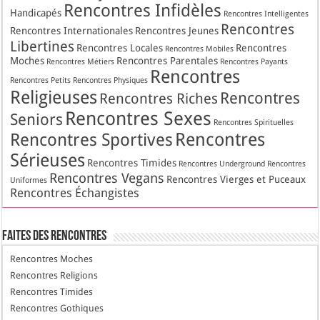
Rencontres Infidèles
Handicapés
Rencontres Intelligentes
Rencontres
Rencontres Internationales
Rencontres Jeunes
Libertines
Rencontres Locales
Rencontres
Rencontres Mobiles
Moches
Rencontres Parentales
Rencontres Métiers
Rencontres Payants
Rencontres
Rencontres Petits
Rencontres Physiques
Religieuses
Rencontres
Rencontres Riches
Rencontres Sexes
Seniors
Rencontres Spirituelles
Rencontres
Rencontres Sportives
Sérieuses
Rencontres Timides
Rencontres Underground
Rencontres
Rencontres Vegans
Rencontres Vierges et Puceaux
Uniformes
Rencontres Échangistes
Faites des Rencontres
Rencontres Moches
Rencontres Religions
Rencontres Timides
Rencontres Gothiques