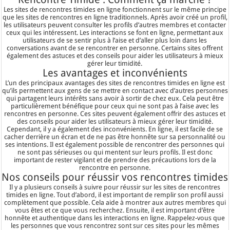
Les sites de rencontres timides en ligne fonctionnent sur le même principe
que les sites de rencontres en ligne traditionnels. Après avoir créé un profil,
les utilisateurs peuvent consulter les profils d’autres membres et contacter
ceux qui les intéressent. Les interactions se font en ligne, permettant aux
utilisateurs de se sentir plus à l’aise et d’aller plus loin dans les
conversations avant de se rencontrer en personne. Certains sites offrent
également des astuces et des conseils pour aider les utilisateurs à mieux
gérer leur timidité.
Les avantages et inconvénients
L’un des principaux avantages des sites de rencontres timides en ligne est
qu’ils permettent aux gens de se mettre en contact avec d’autres personnes
qui partagent leurs intérêts sans avoir à sortir de chez eux. Cela peut être
particulièrement bénéfique pour ceux qui ne sont pas à l’aise avec les
rencontres en personne. Ces sites peuvent également offrir des astuces et
des conseils pour aider les utilisateurs à mieux gérer leur timidité.
Cependant, il y a également des inconvénients. En ligne, il est facile de se
cacher derrière un écran et de ne pas être honnête sur sa personnalité ou
ses intentions. Il est également possible de rencontrer des personnes qui
ne sont pas sérieuses ou qui mentent sur leurs profils. Il est donc
important de rester vigilant et de prendre des précautions lors de la
rencontre en personne.
Nos conseils pour réussir vos rencontres timides
Il y a plusieurs conseils à suivre pour réussir sur les sites de rencontres
timides en ligne. Tout d’abord, il est important de remplir son profil aussi
complètement que possible. Cela aide à montrer aux autres membres qui
vous êtes et ce que vous recherchez. Ensuite, il est important d’être
honnête et authentique dans les interactions en ligne. Rappelez-vous que
les personnes que vous rencontrez sont sur ces sites pour les mêmes