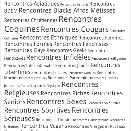
Rencontres Asiatiques
Rencontres
Rencontres Astrales
Rencontres Blacks Afros Métisses
BDSM
Rencontres
Rencontres Chrétiennes
Coquines
Rencontres Cougars
Rencontres
Rencontres Ethniques
Rencontres Femmes
Culinaires
Rencontres Formes
Rencontres Fétichistes
Rencontres Gays
Rencontres Geeks
Rencontres
Rencontres Infidèles
Handicapés
Rencontres Intelligentes
Rencontres
Rencontres Internationales
Rencontres Jeunes
Libertines
Rencontres Locales
Rencontres
Rencontres Mobiles
Moches
Rencontres Parentales
Rencontres Métiers
Rencontres Payants
Rencontres
Rencontres Petits
Rencontres Physiques
Religieuses
Rencontres
Rencontres Riches
Rencontres Sexes
Seniors
Rencontres Spirituelles
Rencontres
Rencontres Sportives
Sérieuses
Rencontres Timides
Rencontres Underground
Rencontres
Rencontres Vegans
Rencontres Vierges et Puceaux
Uniformes