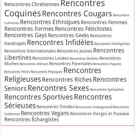
Rencontres
Rencontres Chrétiennes
Coquines
Rencontres Cougars
Rencontres
Rencontres Ethniques
Rencontres Femmes
Culinaires
Rencontres Formes
Rencontres Fétichistes
Rencontres Gays
Rencontres Geeks
Rencontres
Rencontres Infidèles
Handicapés
Rencontres Intelligentes
Rencontres
Rencontres Internationales
Rencontres Jeunes
Libertines
Rencontres Locales
Rencontres
Rencontres Mobiles
Moches
Rencontres Parentales
Rencontres Métiers
Rencontres Payants
Rencontres
Rencontres Petits
Rencontres Physiques
Religieuses
Rencontres
Rencontres Riches
Rencontres Sexes
Seniors
Rencontres Spirituelles
Rencontres
Rencontres Sportives
Sérieuses
Rencontres Timides
Rencontres Underground
Rencontres
Rencontres Vegans
Rencontres Vierges et Puceaux
Uniformes
Rencontres Échangistes