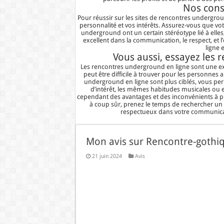
Nos cons
Pour réussir sur les sites de rencontres underground
personnalité et vos intérêts. Assurez-vous que vot
underground ont un certain stéréotype lié à elles, 
excellent dans la communication, le respect, et 
ligne 
Vous aussi, essayez les
Les rencontres underground en ligne sont une exce
peut être difficile à trouver pour les personnes
underground en ligne sont plus ciblés, vous pe
d’intérêt, les mêmes habitudes musicales ou e
cependant des avantages et des inconvénients à pre
à coup sûr, prenez le temps de rechercher un s
respectueux dans votre communica
Mon avis sur Rencontre-gothiq
21 juin 2024
Avis