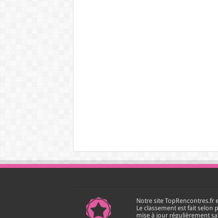
Notre site TopRencontres.fr 
Le classement est fait selon 
mise à jour régulièrement san