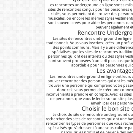
Les rencontres underground en ligne sont similai
sites de rencontres conçus pour les personnes qu
ciblés, vous permettant de trouver des personn
musicales, ou encore les mêmes styles vestimenta
sont souvent créés pour aider les personnes dans
peuvent également êtr
Rencontre Undergro
Les sites de rencontres underground en ligne 
traditionnels. Vous vous inscrivez, créez un prof
des points communs. Mais il y a une différence
spécialisés que les sites de rencontres tradit
personnes qui ont des intérêts ou des styles ves
sont souvent proposées à un tarif plus bas que le
abordable pour les personnes qui c
Les avantages
Les rencontres underground en ligne ont leurs a
pouvez rencontrer des personnes qui ont les même
trouver une personne qui comprend votre passio
donc cela vous permet de créer une connexio
inconvénients à prendre en compte. Avec les site
de personnes que vous le feriez sur un site plus g
envahi par des personnes
Choisir le bon sit
Le choix du site de rencontre underground qui
rechercher des sites de rencontres qui ont une ba
rencontrer les types de personnes que vous reche
spécialisés qui s’adressent à une sous-culture p
parcourir les profils et de parler à des p