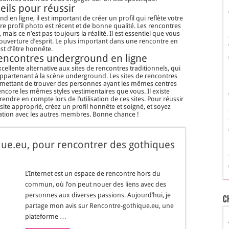
eils pour réussir
 en ligne, il est important de créer un profil qui reflète votre
re profil photo est récent et de bonne qualité. Les rencontres
mais ce n’est pas toujours la réalité. Il est essentiel que vous
l’ouverture d’esprit. Le plus important dans une rencontre en
est d’être honnête.
 rencontres underground en ligne
llente alternative aux sites de rencontres traditionnels, qui
 appartenant à la scène underground. Les sites de rencontres
rmettant de trouver des personnes ayant les mêmes centres
ncore les mêmes styles vestimentaires que vous. Il existe
ndre en compte lors de l’utilisation de ces sites. Pour réussir
ite approprié, créez un profil honnête et soigné, et soyez
tion avec les autres membres. Bonne chance !
ue.eu, pour rencontrer des gothiques
L’Internet est un espace de rencontre hors du
commun, où l’on peut nouer des liens avec des
personnes aux diverses passions. Aujourd’hui, je
C
partage mon avis sur Rencontre-gothique.eu, une
plateforme …