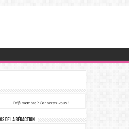
Déjà membre ? Connectez-vous !
vis de la rédaction