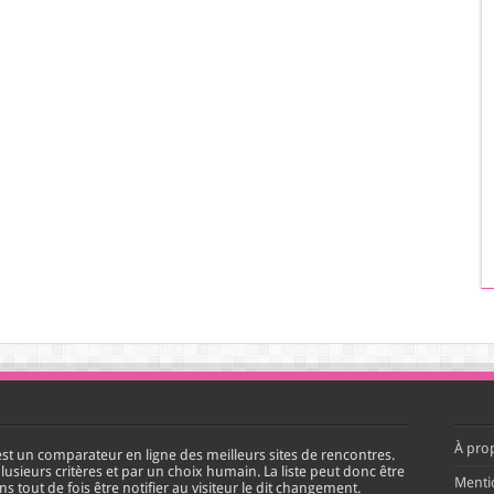
À pro
est un comparateur en ligne des meilleurs sites de rencontres.
plusieurs critères et par un choix humain. La liste peut donc être
Menti
s tout de fois être notifier au visiteur le dit changement.