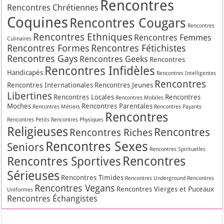
Rencontres
Rencontres Chrétiennes
Coquines
Rencontres Cougars
Rencontres
Rencontres Ethniques
Rencontres Femmes
Culinaires
Rencontres Formes
Rencontres Fétichistes
Rencontres Gays
Rencontres Geeks
Rencontres
Rencontres Infidèles
Handicapés
Rencontres Intelligentes
Rencontres
Rencontres Internationales
Rencontres Jeunes
Libertines
Rencontres Locales
Rencontres
Rencontres Mobiles
Moches
Rencontres Parentales
Rencontres Métiers
Rencontres Payants
Rencontres
Rencontres Petits
Rencontres Physiques
Religieuses
Rencontres
Rencontres Riches
Rencontres Sexes
Seniors
Rencontres Spirituelles
Rencontres
Rencontres Sportives
Sérieuses
Rencontres Timides
Rencontres Underground
Rencontres
Rencontres Vegans
Rencontres Vierges et Puceaux
Uniformes
Rencontres Échangistes