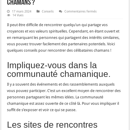
chamans ?
sur
17 mars 2024
Conseils
Commentaires fermés
Comment
14 Vues
rencontrer
des
Il peut être difficile de rencontrer quelqu’un qui partage vos
célibataires
chamans
croyances et vos valeurs spirituelles. Cependant, en étant ouvert et
?
en remarquant les personnes qui partagent des intérêts similaires,
vous pouvez trouver facilement des partenaires potentiels. Voici
quelques conseils pour rencontrer des célibataires chamans !
Impliquez-vous dans la
communauté chamanique.
Il y a souvent des événements et des rassemblements auxquels
vous pouvez participer. C’est un excellent moyen de rencontrer des
personnes partageant les mêmes idées. La communauté
chamanique est assez ouverte de ce côté là. Pour vous impliquer il
suffit de s’exposer et voir ce qui se passe.
Les sites de rencontres