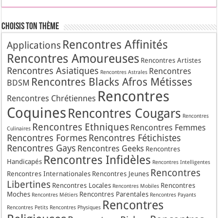
Choisis Ton Thème
Rencontres Affinités
Applications
Rencontres Amoureuses
Rencontres Artistes
Rencontres Asiatiques
Rencontres
Rencontres Astrales
Rencontres Blacks Afros Métisses
BDSM
Rencontres
Rencontres Chrétiennes
Coquines
Rencontres Cougars
Rencontres
Rencontres Ethniques
Rencontres Femmes
Culinaires
Rencontres Formes
Rencontres Fétichistes
Rencontres Gays
Rencontres Geeks
Rencontres
Rencontres Infidèles
Handicapés
Rencontres Intelligentes
Rencontres
Rencontres Internationales
Rencontres Jeunes
Libertines
Rencontres Locales
Rencontres
Rencontres Mobiles
Moches
Rencontres Parentales
Rencontres Métiers
Rencontres Payants
Rencontres
Rencontres Petits
Rencontres Physiques