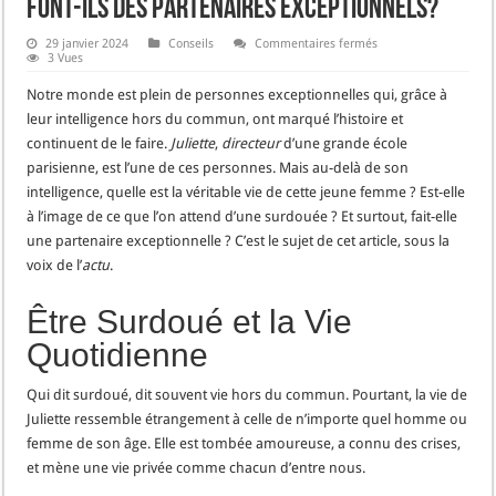
Font-ils des Partenaires Exceptionnels?
sur
29 janvier 2024
Conseils
Commentaires fermés
Rencontres
3 Vues
Ingénieuses
:
Notre monde est plein de personnes exceptionnelles qui, grâce à
Les
Surdoués
leur intelligence hors du commun, ont marqué l’histoire et
Font-
continuent de le faire.
Juliette
,
directeur
d’une grande école
ils
des
parisienne, est l’une de ces personnes. Mais au-delà de son
Partenaires
Exceptionnels?
intelligence, quelle est la véritable vie de cette jeune femme ? Est-elle
à l’image de ce que l’on attend d’une surdouée ? Et surtout, fait-elle
une partenaire exceptionnelle ? C’est le sujet de cet article, sous la
voix de l’
actu
.
Être Surdoué et la Vie
Quotidienne
Qui dit surdoué, dit souvent vie hors du commun. Pourtant, la vie de
Juliette ressemble étrangement à celle de n’importe quel homme ou
femme de son âge. Elle est tombée amoureuse, a connu des crises,
et mène une vie privée comme chacun d’entre nous.