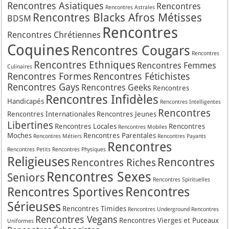
Rencontres Asiatiques
Rencontres
Rencontres Astrales
Rencontres Blacks Afros Métisses
BDSM
Rencontres
Rencontres Chrétiennes
Coquines
Rencontres Cougars
Rencontres
Rencontres Ethniques
Rencontres Femmes
Culinaires
Rencontres Formes
Rencontres Fétichistes
Rencontres Gays
Rencontres Geeks
Rencontres
Rencontres Infidèles
Handicapés
Rencontres Intelligentes
Rencontres
Rencontres Internationales
Rencontres Jeunes
Libertines
Rencontres Locales
Rencontres
Rencontres Mobiles
Moches
Rencontres Parentales
Rencontres Métiers
Rencontres Payants
Rencontres
Rencontres Petits
Rencontres Physiques
Religieuses
Rencontres
Rencontres Riches
Rencontres Sexes
Seniors
Rencontres Spirituelles
Rencontres
Rencontres Sportives
Sérieuses
Rencontres Timides
Rencontres Underground
Rencontres
Rencontres Vegans
Rencontres Vierges et Puceaux
Uniformes