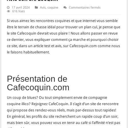
sur
17 avril 2024
Avis
,
coquine
Commentaires fermés
Avis
616 Vues
sur
Cafecoquin
Si vous aimez les rencontres coquines et que internet vous semble
être le terrain de chasse idéal pour trouver un plan cul, je pense que
le site Cafecoquin devrait vous plaire ! Nous allons passer en revue
ce dernier, vous expliquer comment ça marche et pourquoi choisir
ce site, dans un article test et avis, sur Cafecoquin.com comme nous
le faisons habituellement.
Présentation de
Cafecoquin.com
Un coup de blues? Ou tout simplement envie de compagnie
coquine illico? Rejoignez CafeCoquin. Il s’agit d’un site de rencontre
qui propose des rendez-vous réels, mais par-dessus tout rapides!
En général, les profils du site recherchent un rapide coup d’un soir,
mais bien sûr, vous pouvez vous en tenir au café si l’affinité n’est pas