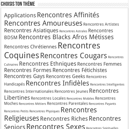
Choisis Ton Thème
Rencontres Affinités
Applications
Rencontres Amoureuses
Rencontres Artistes
Rencontres Asiatiques
Rencontres
Rencontres Astrales
Rencontres Blacks Afros Métisses
BDSM
Rencontres
Rencontres Chrétiennes
Coquines
Rencontres Cougars
Rencontres
Rencontres Ethniques
Rencontres Femmes
Culinaires
Rencontres Formes
Rencontres Fétichistes
Rencontres Gays
Rencontres Geeks
Rencontres
Rencontres Infidèles
Handicapés
Rencontres Intelligentes
Rencontres
Rencontres Internationales
Rencontres Jeunes
Libertines
Rencontres Locales
Rencontres
Rencontres Mobiles
Moches
Rencontres Parentales
Rencontres Métiers
Rencontres Payants
Rencontres
Rencontres Petits
Rencontres Physiques
Religieuses
Rencontres
Rencontres Riches
Rencontres Sexes
Seniors
Rencontres Spirituelles