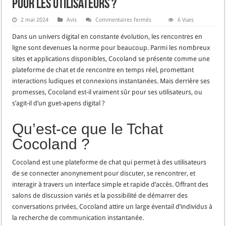
pour les utilisateurs ?
sur
2 mai 2024
Avis
Commentaires fermés
6 Vues
Cocoland
:
Dans un univers digital en constante évolution, les rencontres en
Est-
ce
ligne sont devenues la norme pour beaucoup. Parmi les nombreux
vraiment
sites et applications disponibles, Cocoland se présente comme une
un
guet-
plateforme de chat et de rencontre en temps réel, promettant
apens
pour
interactions ludiques et connexions instantanées. Mais derrière ses
les
promesses, Cocoland est-il vraiment sûr pour ses utilisateurs, ou
utilisateurs
?
s’agit-il d’un guet-apens digital ?
Qu’est-ce que le Tchat
Cocoland ?
Cocoland est une plateforme de chat qui permet à des utilisateurs
de se connecter anonynement pour discuter, se rencontrer, et
interagir à travers un interface simple et rapide d’accès. Offrant des
salons de discussion variés et la possibilité de démarrer des
conversations privées, Cocoland attire un large éventail d’individus à
la recherche de communication instantanée.