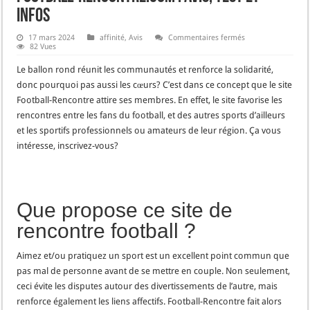
Infos
sur
17 mars 2024
affinité
,
Avis
Commentaires fermés
Football-
82 Vues
rencontre.com
:
Le ballon rond réunit les communautés et renforce la solidarité,
Avis,
Test
donc pourquoi pas aussi les cœurs? C’est dans ce concept que le site
et
Football-Rencontre attire ses membres. En effet, le site favorise les
Infos
rencontres entre les fans du football, et des autres sports d’ailleurs
et les sportifs professionnels ou amateurs de leur région. Ça vous
intéresse, inscrivez-vous?
Que propose ce site de
rencontre football ?
Aimez et/ou pratiquez un sport est un excellent point commun que
pas mal de personne avant de se mettre en couple. Non seulement,
ceci évite les disputes autour des divertissements de l’autre, mais
renforce également les liens affectifs. Football-Rencontre fait alors