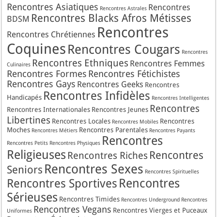
Rencontres Asiatiques
Rencontres
Rencontres Astrales
Rencontres Blacks Afros Métisses
BDSM
Rencontres
Rencontres Chrétiennes
Coquines
Rencontres Cougars
Rencontres
Rencontres Ethniques
Rencontres Femmes
Culinaires
Rencontres Formes
Rencontres Fétichistes
Rencontres Gays
Rencontres Geeks
Rencontres
Rencontres Infidèles
Handicapés
Rencontres Intelligentes
Rencontres
Rencontres Internationales
Rencontres Jeunes
Libertines
Rencontres Locales
Rencontres
Rencontres Mobiles
Moches
Rencontres Parentales
Rencontres Métiers
Rencontres Payants
Rencontres
Rencontres Petits
Rencontres Physiques
Religieuses
Rencontres
Rencontres Riches
Rencontres Sexes
Seniors
Rencontres Spirituelles
Rencontres
Rencontres Sportives
Sérieuses
Rencontres Timides
Rencontres Underground
Rencontres
Rencontres Vegans
Rencontres Vierges et Puceaux
Uniformes