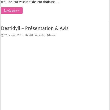
tenu de leur valeur et de leur droiture. …
Lire la suite »
Destidyll – Présentation & Avis
17 janvier 2024
affinité
,
Avis
,
sérieuse