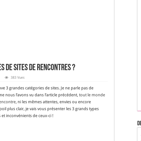
s de sites de rencontres ?
383 Vues
e 3 grandes catégories de sites. Je ne parle pas de
mme nous l’avons vu dans l’article précédent,
tout le monde
rencontre
, ni les mêmes attentes, envies ou encore
oil plus clair, je vais vous présenter les 3 grands types
s et inconvénients de ceux-ci !
D