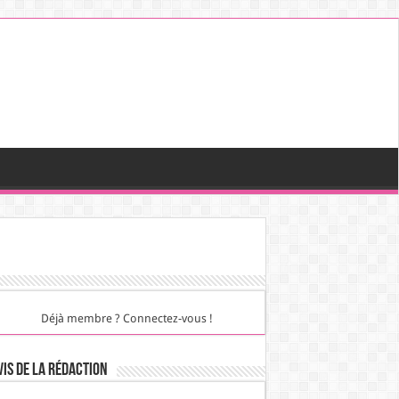
Déjà membre ? Connectez-vous !
vis de la rédaction