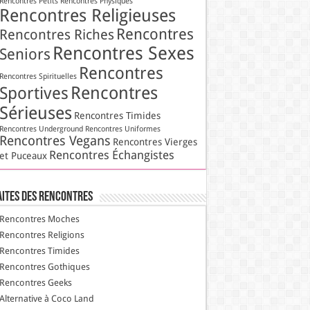
Rencontres Petits
Rencontres Physiques
Rencontres Religieuses
Rencontres
Rencontres Riches
Rencontres Sexes
Seniors
Rencontres
Rencontres Spirituelles
Rencontres
Sportives
Sérieuses
Rencontres Timides
Rencontres Underground
Rencontres Uniformes
Rencontres Vegans
Rencontres Vierges
Rencontres Échangistes
et Puceaux
aites des Rencontres
Rencontres Moches
Rencontres Religions
Rencontres Timides
Rencontres Gothiques
Rencontres Geeks
Alternative à Coco Land