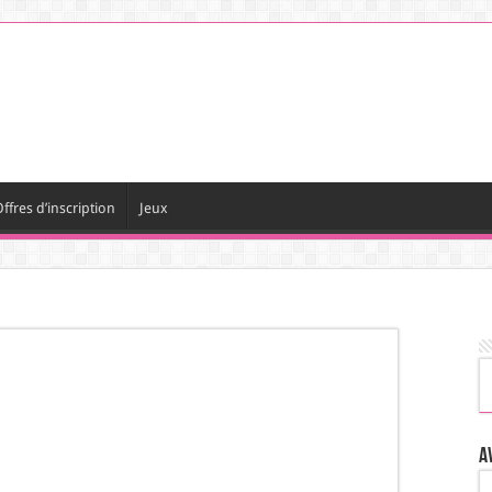
ffres d’inscription
Jeux
A