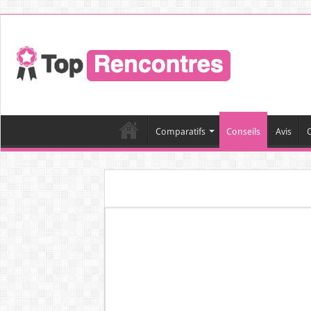
Comparatifs
Conseils
Avis
O