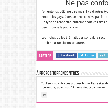
Ne pas confo
J’en entends déjà me dire mais il y a d’autres 
encore les gays. Dans un sens ce n’est pas faux
un type de rencontre. autrement dit, ces sites p
peu importe le public visé.
Les niches ou les thématiques sont alors secon
rendre sur un site ou un autre.
Facebook
Twitter
Li
Partage
À propos TopRencontres
TopRencontres.fr vous propose les meilleurs sites d
rencontres, pour vous faire une idée et augmenter ai