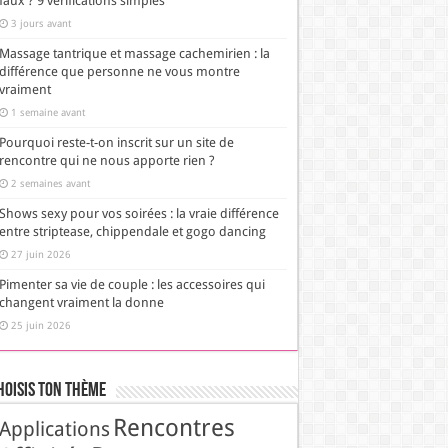
faux ? 9 vérifications simples
3 jours avant
Massage tantrique et massage cachemirien : la
différence que personne ne vous montre
vraiment
1 semaine avant
Pourquoi reste-t-on inscrit sur un site de
rencontre qui ne nous apporte rien ?
2 semaines avant
Shows sexy pour vos soirées : la vraie différence
entre striptease, chippendale et gogo dancing
27 juin 2026
Pimenter sa vie de couple : les accessoires qui
changent vraiment la donne
25 juin 2026
hoisis Ton Thème
Rencontres
Applications