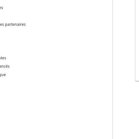
es
des partenaires
stes
vancés
ique