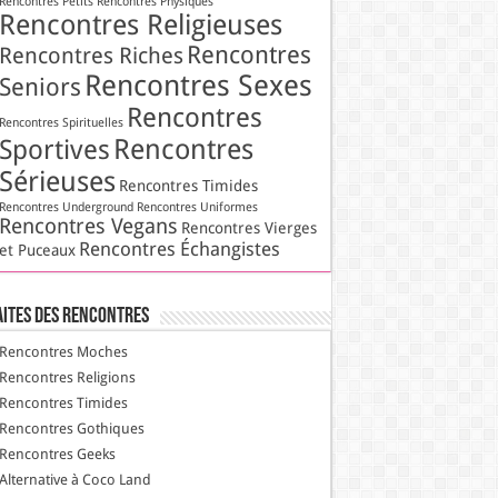
Rencontres Petits
Rencontres Physiques
Rencontres Religieuses
Rencontres
Rencontres Riches
Rencontres Sexes
Seniors
Rencontres
Rencontres Spirituelles
Rencontres
Sportives
Sérieuses
Rencontres Timides
Rencontres Underground
Rencontres Uniformes
Rencontres Vegans
Rencontres Vierges
Rencontres Échangistes
et Puceaux
aites des Rencontres
Rencontres Moches
Rencontres Religions
Rencontres Timides
Rencontres Gothiques
Rencontres Geeks
Alternative à Coco Land