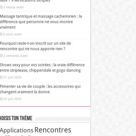
faux ? 9 vérifications simples
2 heures avant
Massage tantrique et massage cachemirien : la
différence que personne ne vous montre
vraiment
6 jours avant
Pourquoi reste-t-on inscrit sur un site de
rencontre qui ne nous apporte rien ?
2 semaines avant
Shows sexy pour vos soirées : la vraie différence
entre striptease, chippendale et gogo dancing
27 juin 2026
Pimenter sa vie de couple : les accessoires qui
changent vraiment la donne
25 juin 2026
hoisis Ton Thème
Rencontres
Applications