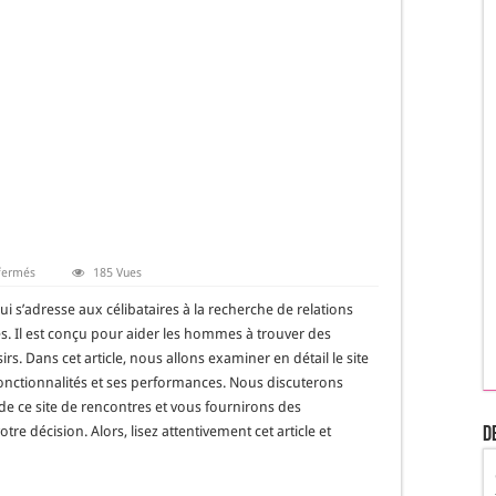
sur
fermés
185 Vues
Test
et
i s’adresse aux célibataires à la recherche de relations
Avis
de
. Il est conçu pour aider les hommes à trouver des
CougarEasy
rs. Dans cet article, nous allons examiner en détail le site
onctionnalités et ses performances. Nous discuterons
e ce site de rencontres et vous fournirons des
re décision. Alors, lisez attentivement cet article et
D