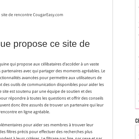
 le site de rencontre CougarEasy.com
e propose ce site de
uine qui propose aux célibataires d’accéder à un vaste
 partenaires avec qui partager des moments agréables. Le
onctionnalités avancées pour permettre aux utilisateurs de
ment des outils de communication disponibles pour aider les
 le site est soutenu par une équipe de soutien et des
our répondre à toutes les questions et offrir des conseils
ent donc être assurés de trouver un partenaire qui leur
rencontre en ligne agréable.
C
pplémentaires pour aider ses membres à trouver leur
es filtres précis pour effectuer des recherches plus
dent à leurs critères. Le filtrage par âge, par sexe et par