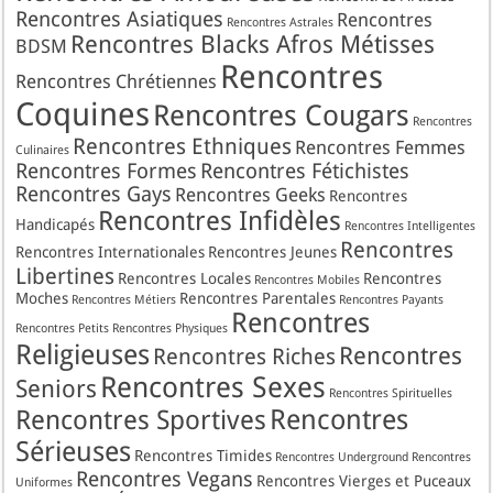
Rencontres Asiatiques
Rencontres
Rencontres Astrales
Rencontres Blacks Afros Métisses
BDSM
Rencontres
Rencontres Chrétiennes
Coquines
Rencontres Cougars
Rencontres
Rencontres Ethniques
Rencontres Femmes
Culinaires
Rencontres Formes
Rencontres Fétichistes
Rencontres Gays
Rencontres Geeks
Rencontres
Rencontres Infidèles
Handicapés
Rencontres Intelligentes
Rencontres
Rencontres Internationales
Rencontres Jeunes
Libertines
Rencontres Locales
Rencontres
Rencontres Mobiles
Moches
Rencontres Parentales
Rencontres Métiers
Rencontres Payants
Rencontres
Rencontres Petits
Rencontres Physiques
Religieuses
Rencontres
Rencontres Riches
Rencontres Sexes
Seniors
Rencontres Spirituelles
Rencontres
Rencontres Sportives
Sérieuses
Rencontres Timides
Rencontres Underground
Rencontres
Rencontres Vegans
Rencontres Vierges et Puceaux
Uniformes