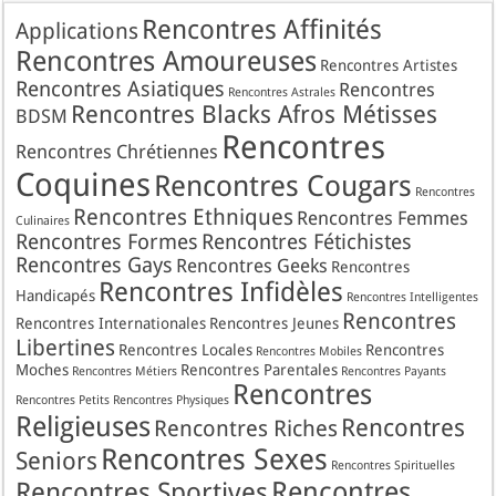
Rencontres Affinités
Applications
Rencontres Amoureuses
Rencontres Artistes
Rencontres Asiatiques
Rencontres
Rencontres Astrales
Rencontres Blacks Afros Métisses
BDSM
Rencontres
Rencontres Chrétiennes
Coquines
Rencontres Cougars
Rencontres
Rencontres Ethniques
Rencontres Femmes
Culinaires
Rencontres Formes
Rencontres Fétichistes
Rencontres Gays
Rencontres Geeks
Rencontres
Rencontres Infidèles
Handicapés
Rencontres Intelligentes
Rencontres
Rencontres Internationales
Rencontres Jeunes
Libertines
Rencontres Locales
Rencontres
Rencontres Mobiles
Moches
Rencontres Parentales
Rencontres Métiers
Rencontres Payants
Rencontres
Rencontres Petits
Rencontres Physiques
Religieuses
Rencontres
Rencontres Riches
Rencontres Sexes
Seniors
Rencontres Spirituelles
Rencontres
Rencontres Sportives