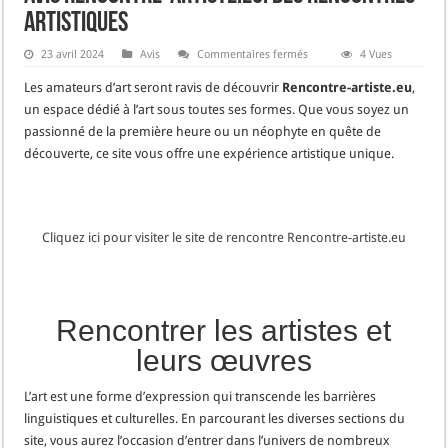
artistiques
sur
23 avril 2024
Avis
Commentaires fermés
4 Vues
Avis
Rencontre-
Les amateurs d’art seront ravis de découvrir
Rencontre-artiste.eu
,
artiste.eu:
Des
un espace dédié à l’art sous toutes ses formes. Que vous soyez un
rencontres
passionné de la première heure ou un néophyte en quête de
artistiques
découverte, ce site vous offre une expérience artistique unique.
Cliquez ici pour visiter le site de rencontre Rencontre-artiste.eu
Rencontrer les artistes et
leurs œuvres
L’art est une forme d’expression qui transcende les barrières
linguistiques et culturelles. En parcourant les diverses sections du
site, vous aurez l’occasion d’entrer dans l’univers de nombreux