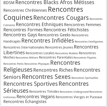
Rencontres Blacks Afros Métisses
BDSM
Rencontres
Rencontres Chrétiennes
Coquines
Rencontres Cougars
Rencontres
Rencontres Ethniques
Rencontres Femmes
Culinaires
Rencontres Formes
Rencontres Fétichistes
Rencontres Gays
Rencontres Geeks
Rencontres
Rencontres Infidèles
Handicapés
Rencontres Intelligentes
Rencontres
Rencontres Internationales
Rencontres Jeunes
Libertines
Rencontres Locales
Rencontres
Rencontres Mobiles
Moches
Rencontres Parentales
Rencontres Métiers
Rencontres Payants
Rencontres
Rencontres Petits
Rencontres Physiques
Religieuses
Rencontres
Rencontres Riches
Rencontres Sexes
Seniors
Rencontres Spirituelles
Rencontres
Rencontres Sportives
Sérieuses
Rencontres Timides
Rencontres Underground
Rencontres
Rencontres Vegans
Rencontres Vierges et Puceaux
Uniformes
Rencontres Échangistes