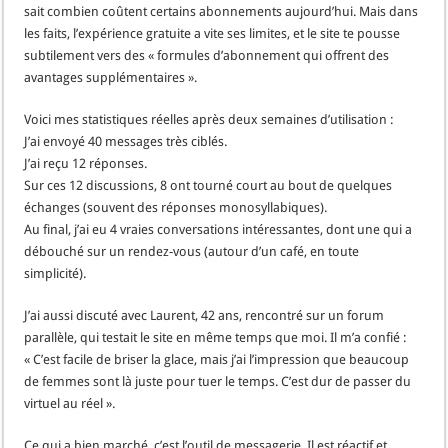
sait combien coûtent certains abonnements aujourd’hui. Mais dans
les faits, l’expérience gratuite a vite ses limites, et le site te pousse
subtilement vers des « formules d’abonnement qui offrent des
avantages supplémentaires ».
Voici mes statistiques réelles après deux semaines d’utilisation :
J’ai envoyé 40 messages très ciblés.
J’ai reçu 12 réponses.
Sur ces 12 discussions, 8 ont tourné court au bout de quelques
échanges (souvent des réponses monosyllabiques).
Au final, j’ai eu 4 vraies conversations intéressantes, dont une qui a
débouché sur un rendez-vous (autour d’un café, en toute
simplicité).
J’ai aussi discuté avec Laurent, 42 ans, rencontré sur un forum
parallèle, qui testait le site en même temps que moi. Il m’a confié :
« C’est facile de briser la glace, mais j’ai l’impression que beaucoup
de femmes sont là juste pour tuer le temps. C’est dur de passer du
virtuel au réel ».
Ce qui a bien marché, c’est l’outil de messagerie. Il est réactif et