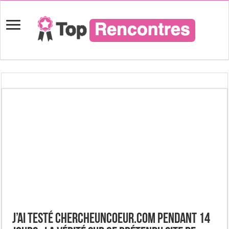
J’ai testé ChercheUnCoeur.com pendant 14