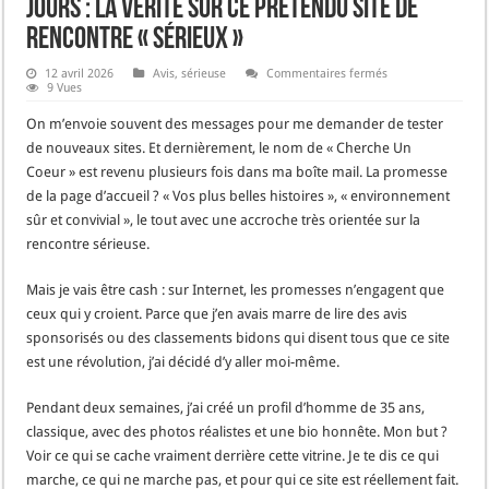
jours : la vérité sur ce prétendu site de
rencontre « sérieux »
sur
12 avril 2026
Avis
,
sérieuse
Commentaires fermés
J’ai
9 Vues
testé
ChercheUnCoeur.
On m’envoie souvent des messages pour me demander de tester
pendant
14
de nouveaux sites. Et dernièrement, le nom de « Cherche Un
jours
Coeur » est revenu plusieurs fois dans ma boîte mail. La promesse
:
la
de la page d’accueil ? « Vos plus belles histoires », « environnement
vérité
sur
sûr et convivial », le tout avec une accroche très orientée sur la
ce
rencontre sérieuse.
prétendu
site
de
rencontre
Mais je vais être cash : sur Internet, les promesses n’engagent que
« sérieux »
ceux qui y croient. Parce que j’en avais marre de lire des avis
sponsorisés ou des classements bidons qui disent tous que ce site
est une révolution, j’ai décidé d’y aller moi-même.
Pendant deux semaines, j’ai créé un profil d’homme de 35 ans,
classique, avec des photos réalistes et une bio honnête. Mon but ?
Voir ce qui se cache vraiment derrière cette vitrine. Je te dis ce qui
marche, ce qui ne marche pas, et pour qui ce site est réellement fait.