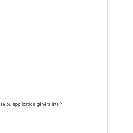
isé ou application généraliste ?