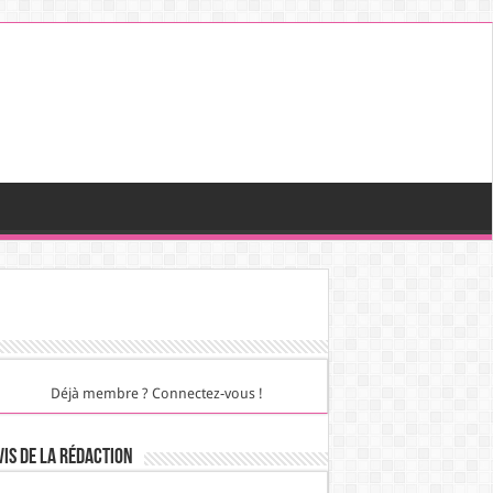
Déjà membre ? Connectez-vous !
vis de la rédaction