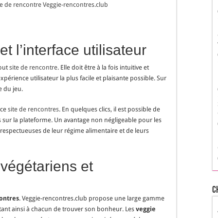
et
site de rencontre Veggie-rencontres.club
végétalien
et l’interface utilisateur
tout
site de rencontre
. Elle doit être à la fois intuitive et
xpérience utilisateur la plus facile et plaisante possible. Sur
e du jeu.
 ce
site de rencontres
. En quelques clics, il est possible de
s sur la plateforme. Un avantage non négligeable pour les
respectueuses de leur régime alimentaire et de leurs
végétariens et
C
ontres
. Veggie-rencontres.club propose une large gamme
ttant ainsi à chacun de trouver son bonheur. Les
veggie