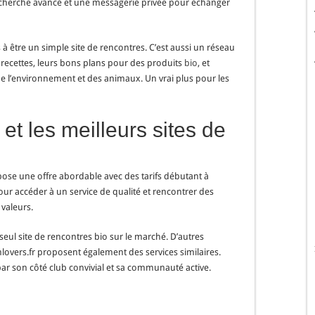
echerche avancé et une messagerie privée pour échanger
 à être un simple site de rencontres. C’est aussi un réseau
s recettes, leurs bons plans pour des produits
bio
, et
e l’environnement et des animaux. Un vrai plus pour les
et les meilleurs sites de
pose une offre abordable avec des tarifs débutant à
ur accéder à un service de qualité et rencontrer des
valeurs.
seul site de rencontres bio sur le marché. D’autres
ers.fr proposent également des services similaires.
par son côté club convivial et sa communauté active.