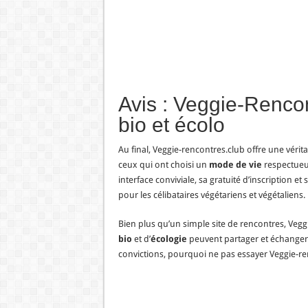
Avis : Veggie-Rencon
bio et écolo
Au final, Veggie-rencontres.club offre une véri
ceux qui ont choisi un
mode de vie
respectueu
interface conviviale, sa gratuité d’inscription et
pour les célibataires végétariens et végétaliens.
Bien plus qu’un simple site de rencontres, Vegg
bio
et d’
écologie
peuvent partager et échanger.
convictions, pourquoi ne pas essayer Veggie-re