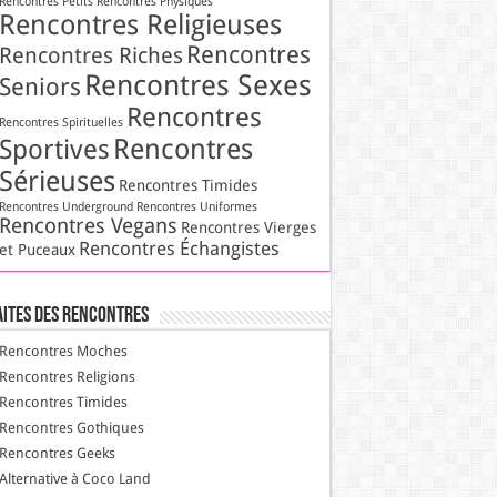
Rencontres Petits
Rencontres Physiques
Rencontres Religieuses
Rencontres
Rencontres Riches
Rencontres Sexes
Seniors
Rencontres
Rencontres Spirituelles
Rencontres
Sportives
Sérieuses
Rencontres Timides
Rencontres Underground
Rencontres Uniformes
Rencontres Vegans
Rencontres Vierges
Rencontres Échangistes
et Puceaux
aites des Rencontres
Rencontres Moches
Rencontres Religions
Rencontres Timides
Rencontres Gothiques
Rencontres Geeks
Alternative à Coco Land