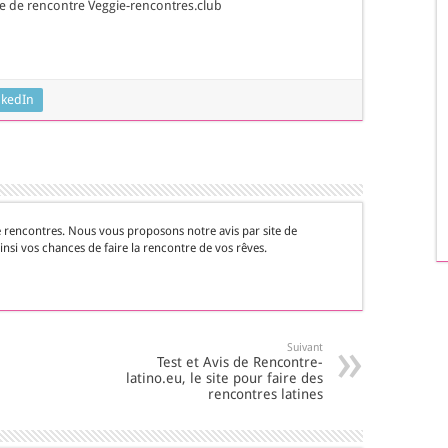
site de rencontre Veggie-rencontres.club
nkedIn
e rencontres. Nous vous proposons notre avis par site de
nsi vos chances de faire la rencontre de vos rêves.
Suivant
Test et Avis de Rencontre-
latino.eu, le site pour faire des
rencontres latines