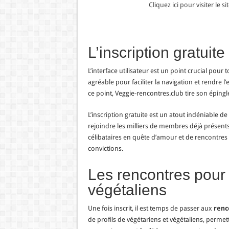
Cliquez ici pour visiter le 
L’inscription gratuite 
L’interface utilisateur est un point crucial pour 
agréable pour faciliter la navigation et rendre l’e
ce point, Veggie-rencontres.club tire son épingl
L’inscription gratuite est un atout indéniable de
rejoindre les milliers de membres déjà présent
célibataires en quête d’amour et de rencontres 
convictions.
Les rencontres pour 
végétaliens
Une fois inscrit, il est temps de passer aux
renc
de profils de végétariens et végétaliens, perme