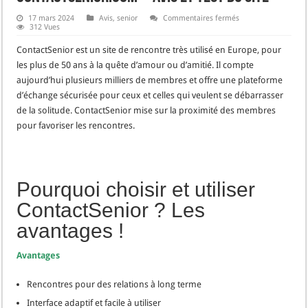
sur
17 mars 2024
Avis
,
senior
Commentaires fermés
ContactSenior.com
312 Vues
–
Avis
ContactSenior est un site de rencontre très utilisé en Europe, pour
et
Test
les plus de 50 ans à la quête d’amour ou d’amitié. Il compte
du
aujourd’hui plusieurs milliers de membres et offre une plateforme
site
d’échange sécurisée pour ceux et celles qui veulent se débarrasser
de la solitude. ContactSenior mise sur la proximité des membres
pour favoriser les rencontres.
Pourquoi choisir et utiliser
ContactSenior ? Les
avantages !
Avantages
Rencontres pour des relations à long terme
Interface adaptif et facile à utiliser