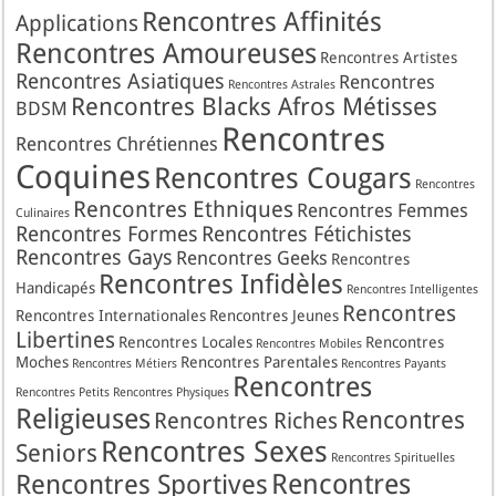
Rencontres Affinités
Applications
Rencontres Amoureuses
Rencontres Artistes
Rencontres Asiatiques
Rencontres
Rencontres Astrales
Rencontres Blacks Afros Métisses
BDSM
Rencontres
Rencontres Chrétiennes
Coquines
Rencontres Cougars
Rencontres
Rencontres Ethniques
Rencontres Femmes
Culinaires
Rencontres Formes
Rencontres Fétichistes
Rencontres Gays
Rencontres Geeks
Rencontres
Rencontres Infidèles
Handicapés
Rencontres Intelligentes
Rencontres
Rencontres Internationales
Rencontres Jeunes
Libertines
Rencontres Locales
Rencontres
Rencontres Mobiles
Moches
Rencontres Parentales
Rencontres Métiers
Rencontres Payants
Rencontres
Rencontres Petits
Rencontres Physiques
Religieuses
Rencontres
Rencontres Riches
Rencontres Sexes
Seniors
Rencontres Spirituelles
Rencontres
Rencontres Sportives