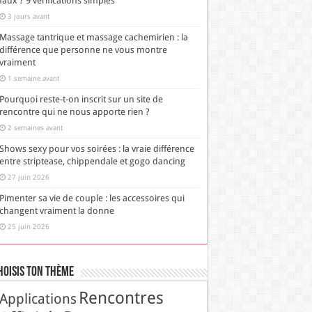
faux ? 9 vérifications simples
3 jours avant
Massage tantrique et massage cachemirien : la
différence que personne ne vous montre
vraiment
1 semaine avant
Pourquoi reste-t-on inscrit sur un site de
rencontre qui ne nous apporte rien ?
2 semaines avant
Shows sexy pour vos soirées : la vraie différence
entre striptease, chippendale et gogo dancing
27 juin 2026
Pimenter sa vie de couple : les accessoires qui
changent vraiment la donne
25 juin 2026
hoisis Ton Thème
Rencontres
Applications