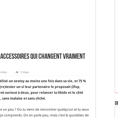
es accessoires qui changent vraiment
sur
ermés
3 Vues
Pimenter
sa
tilisé un sextoy au moins une fois dans sa vie, et 75 %
vie
de
e)tester un si leur partenaire le proposait (Ifop,
couple
nt surtout à deux, pour relancer la libido et le côté
:
les
 sans malaise et sans cliché.
accessoires
D
qui
changent
ne un peu ? Ou tu viens de rencontrer quelqu’un et tu veux
vraiment
la
? Je comprends. On en parle peu, mais c’est le quotidien de
donne