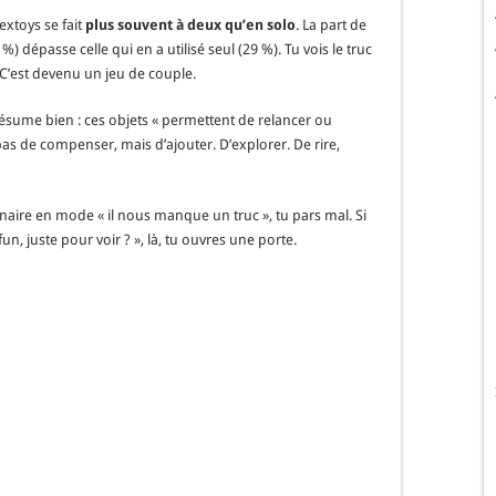
extoys se fait
plus souvent à deux qu’en solo
. La part de
%) dépasse celle qui en a utilisé seul (29 %). Tu vois le truc
. C’est devenu un jeu de couple.
e résume bien : ces objets « permettent de relancer ou
 pas de compenser, mais d’ajouter. D’explorer. De rire,
enaire en mode « il nous manque un truc », tu pars mal. Si
un, juste pour voir ? », là, tu ouvres une porte.