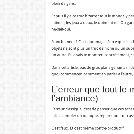
plein de gens.
Et puis il y a ce truc bizarre : tout le monde y 
intimes, les jeux à deux, le « piment »… On gar
ne-sait-qui.
Franchement ? C’est dommage. Parce que les chiff
objets ne sont plus un truc de niche ou un sub
un autre. Et je vais te montrer, concrètement,
Dans cet article, pas de gros plans gênants ni d
quoi commencer, comment en parler à l’autre, e
L’erreur que tout le 
l’ambiance)
L’erreur classique, c’est de penser que ces acc
fallait combler un manque, réparer un truc cass
C’est faux. Et c’est même contre-productif.