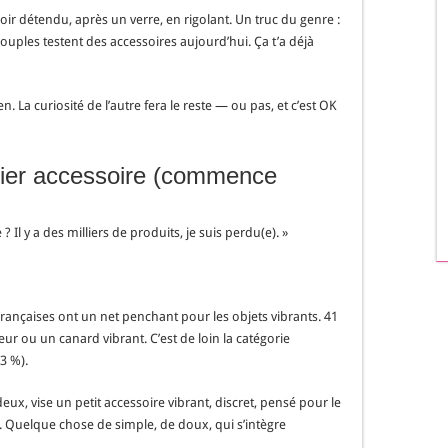
oir détendu, après un verre, en rigolant. Un truc du genre :
s couples testent des accessoires aujourd’hui. Ça t’a déjà
n. La curiosité de l’autre fera le reste — ou pas, et c’est OK
mier accessoire (commence
? Il y a des milliers de produits, je suis perdu(e). »
es Françaises ont un net penchant pour les objets vibrants. 41
ur ou un canard vibrant. C’est de loin la catégorie
3 %).
eux, vise un petit accessoire vibrant, discret, pensé pour le
r. Quelque chose de simple, de doux, qui s’intègre