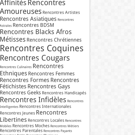
Rencontres
Affinités
Amoureuses
Rencontres Artistes
Rencontres Asiatiques
Rencontres
Rencontres BDSM
Astrales
Rencontres Blacks Afros
Métisses
Rencontres Chrétiennes
Rencontres Coquines
Rencontres Cougars
Rencontres
Rencontres Culinaires
Ethniques
Rencontres Femmes
Rencontres Formes
Rencontres
Fétichistes
Rencontres Gays
Rencontres Geeks
Rencontres Handicapés
Rencontres Infidèles
Rencontres
Rencontres Internationales
Intelligentes
Rencontres
Rencontres Jeunes
Libertines
Rencontres Locales
Rencontres
Rencontres Moches
Mobiles
Rencontres Métiers
Rencontres Parentales
Rencontres Payants