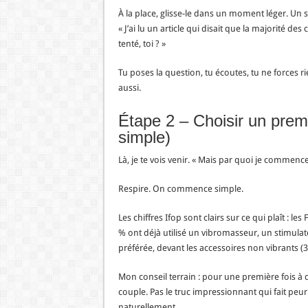
À la place, glisse-le dans un moment léger. Un s
« J’ai lu un article qui disait que la majorité de
tenté, toi ? »
Tu poses la question, tu écoutes, tu ne forces rie
aussi.
Étape 2 – Choisir un pre
simple)
Là, je te vois venir. « Mais par quoi je commence 
Respire. On commence simple.
Les chiffres Ifop sont clairs sur ce qui plaît : l
% ont déjà utilisé un vibromasseur, un stimulate
préférée, devant les accessoires non vibrants (3
Mon conseil terrain : pour une première fois à d
couple. Pas le truc impressionnant qui fait peu
naturellement.