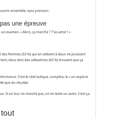
écouvrir ensemble, sans pression.
, pas une épreuve
ire un examen. « Alors, ça marche ? T’as aimé ? »
tié des femmes (53 %) qui en utilisent à deux ne jouissent
ant, deux tiers des utilisatrices (65 %) trouvent que ça
erformance. C’est le côté ludique, complice, le « on explore
ité que du résultat.
ux. Si un truc ne marche pas, on en teste un autre. C’est ça,
 tout