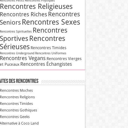
Rencontres Petits
Rencontres Physiques
Rencontres Religieuses
Rencontres
Rencontres Riches
Rencontres Sexes
Seniors
Rencontres
Rencontres Spirituelles
Rencontres
Sportives
Sérieuses
Rencontres Timides
Rencontres Underground
Rencontres Uniformes
Rencontres Vegans
Rencontres Vierges
Rencontres Échangistes
et Puceaux
aites des Rencontres
Rencontres Moches
Rencontres Religions
Rencontres Timides
Rencontres Gothiques
Rencontres Geeks
Alternative à Coco Land