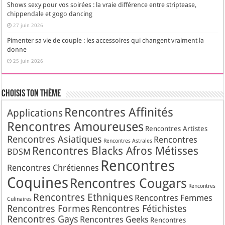
Shows sexy pour vos soirées : la vraie différence entre striptease,
chippendale et gogo dancing
27 juin 2026
Pimenter sa vie de couple : les accessoires qui changent vraiment la
donne
25 juin 2026
Choisis Ton Thème
Rencontres Affinités
Applications
Rencontres Amoureuses
Rencontres Artistes
Rencontres Asiatiques
Rencontres
Rencontres Astrales
Rencontres Blacks Afros Métisses
BDSM
Rencontres
Rencontres Chrétiennes
Coquines
Rencontres Cougars
Rencontres
Rencontres Ethniques
Rencontres Femmes
Culinaires
Rencontres Formes
Rencontres Fétichistes
Rencontres Gays
Rencontres Geeks
Rencontres