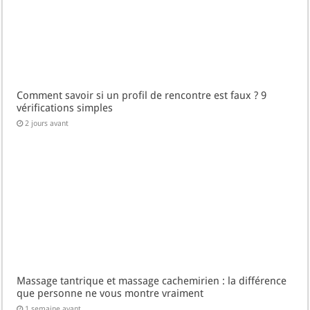
Comment savoir si un profil de rencontre est faux ? 9
vérifications simples
2 jours avant
Massage tantrique et massage cachemirien : la différence
que personne ne vous montre vraiment
1 semaine avant