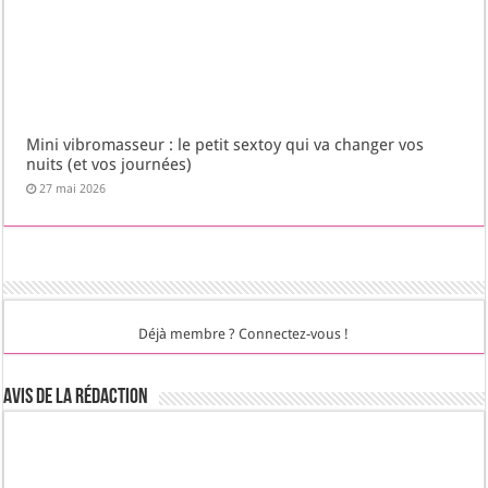
Mini vibromasseur : le petit sextoy qui va changer vos
nuits (et vos journées)
27 mai 2026
Déjà membre ? Connectez-vous !
Avis de la rédaction