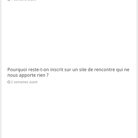
Pourquoi reste-t-on inscrit sur un site de rencontre qui ne
nous apporte rien ?
2 semaines avant