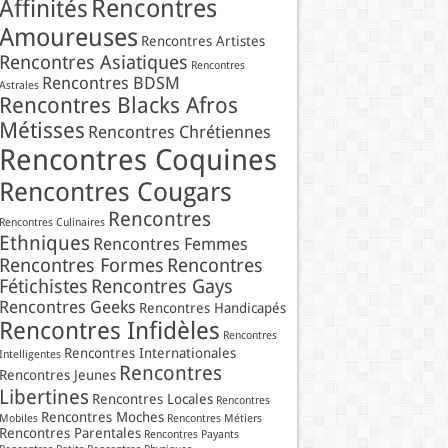
Rencontres
Affinités
Amoureuses
Rencontres Artistes
Rencontres Asiatiques
Rencontres
Rencontres BDSM
Astrales
Rencontres Blacks Afros
Métisses
Rencontres Chrétiennes
Rencontres Coquines
Rencontres Cougars
Rencontres
Rencontres Culinaires
Ethniques
Rencontres Femmes
Rencontres Formes
Rencontres
Fétichistes
Rencontres Gays
Rencontres Geeks
Rencontres Handicapés
Rencontres Infidèles
Rencontres
Rencontres Internationales
Intelligentes
Rencontres
Rencontres Jeunes
Libertines
Rencontres Locales
Rencontres
Rencontres Moches
Mobiles
Rencontres Métiers
Rencontres Parentales
Rencontres Payants