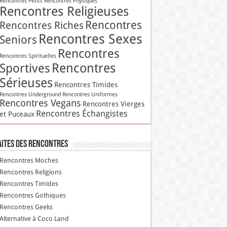
Rencontres Petits
Rencontres Physiques
Rencontres Religieuses
Rencontres
Rencontres Riches
Rencontres Sexes
Seniors
Rencontres
Rencontres Spirituelles
Rencontres
Sportives
Sérieuses
Rencontres Timides
Rencontres Underground
Rencontres Uniformes
Rencontres Vegans
Rencontres Vierges
Rencontres Échangistes
et Puceaux
aites des Rencontres
Rencontres Moches
Rencontres Religions
Rencontres Timides
Rencontres Gothiques
Rencontres Geeks
Alternative à Coco Land