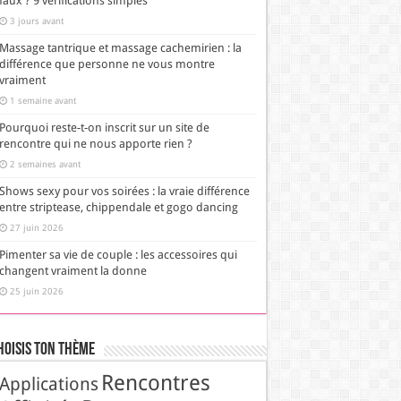
faux ? 9 vérifications simples
3 jours avant
Massage tantrique et massage cachemirien : la
différence que personne ne vous montre
vraiment
1 semaine avant
Pourquoi reste-t-on inscrit sur un site de
rencontre qui ne nous apporte rien ?
2 semaines avant
Shows sexy pour vos soirées : la vraie différence
entre striptease, chippendale et gogo dancing
27 juin 2026
Pimenter sa vie de couple : les accessoires qui
changent vraiment la donne
25 juin 2026
hoisis Ton Thème
Rencontres
Applications