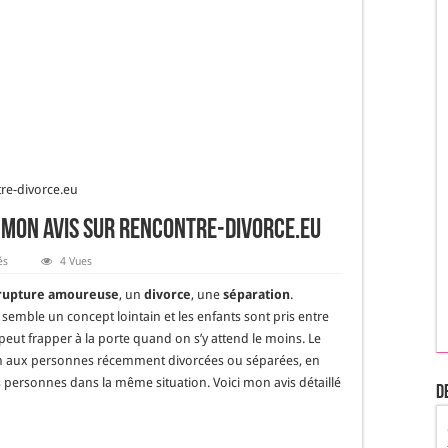
tre-divorce.eu
 Mon avis sur Rencontre-divorce.eu
sur
és
4 Vues
Se
rencontrer
rupture amoureuse
, un
divorce
, une
séparation
.
après
divorce
emble un concept lointain et les enfants sont pris entre
:
 peut frapper à la porte quand on s’y attend le moins. Le
Mon
avis
n aux personnes récemment divorcées ou séparées, en
sur
Rencontre-
 personnes dans la même situation. Voici mon avis détaillé
D
divorce.eu