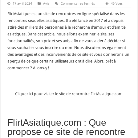
sur
17 avril 2024
Avis
Commentaires fermés
46 Vues
Test
et
FlirtAsiatique est un site de rencontres en ligne spécialisé dans les
Avis
de
rencontres sexuelles asiatiques. Il a été lancé en 2017 et a depuis
Flirt
attiré des milliers de personnes à la recherche d’amour et d’amitié
Asiatique
asiatiques. Dans cet article, nous allons examiner le site, ses
fonctionnalités, son prix et ses avis, afin de vous aider à décider si
vous souhaitez vous inscrire ou non. Nous discuterons également
des avantages et des inconvénients de ce site et vous donnerons un
aperçu de ce que certains utilisateurs ont à dire. Alors, prêt à
commencer ? Allons-y !
Cliquez ici pour visiter le site de rencontre FlirtAsiatique.com
FlirtAsiatique.com : Que
propose ce site de rencontre