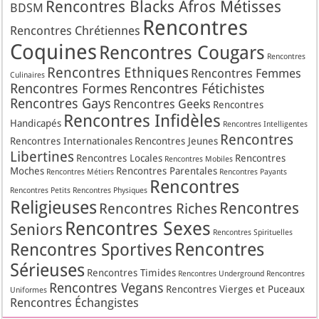
Rencontres Blacks Afros Métisses
BDSM
Rencontres
Rencontres Chrétiennes
Coquines
Rencontres Cougars
Rencontres
Rencontres Ethniques
Rencontres Femmes
Culinaires
Rencontres Formes
Rencontres Fétichistes
Rencontres Gays
Rencontres Geeks
Rencontres
Rencontres Infidèles
Handicapés
Rencontres Intelligentes
Rencontres
Rencontres Internationales
Rencontres Jeunes
Libertines
Rencontres Locales
Rencontres
Rencontres Mobiles
Moches
Rencontres Parentales
Rencontres Métiers
Rencontres Payants
Rencontres
Rencontres Petits
Rencontres Physiques
Religieuses
Rencontres
Rencontres Riches
Rencontres Sexes
Seniors
Rencontres Spirituelles
Rencontres
Rencontres Sportives
Sérieuses
Rencontres Timides
Rencontres Underground
Rencontres
Rencontres Vegans
Rencontres Vierges et Puceaux
Uniformes
Rencontres Échangistes